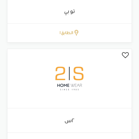
تو بي
الطابق 1
2س