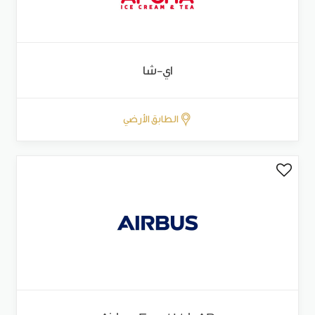
اي-شا
الطابق الأرضي