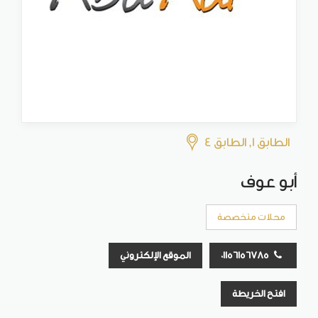
الطابق 1, الطابق 4
أبو عوف
محلات متخصصة
01156156785
الموقع الإلكتروني
افتح الخريطة