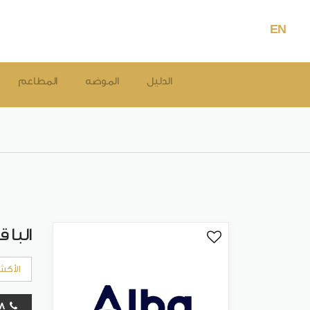
EN
الدليل
الموضه
المطاعم
البا ق
الأكش
16478