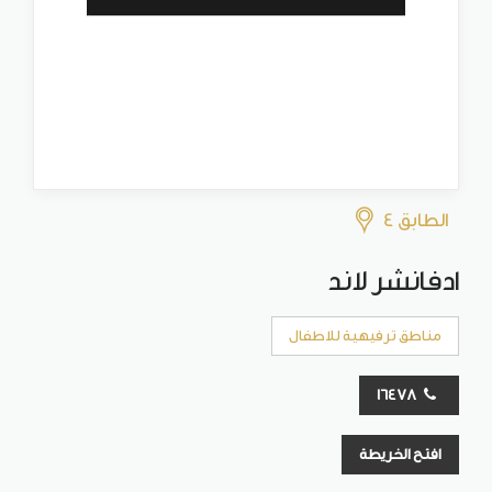
الطابق 4
ادفانشر لاند
مناطق ترفيهية للاطفال
16478
افتح الخريطة