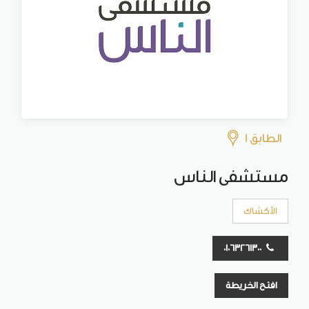
الطابق 1
مستشفى الناس
الأكشاك
01063261300
افتح الخريطة