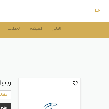
EN
الدليل
الموضه
المطاعم
ريتي
مكات
افتح 