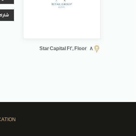
شارك
Star Capital F2, Floor 8
CATION