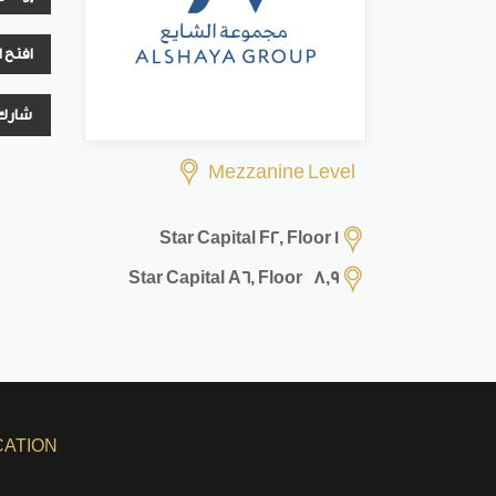
افتح 
شارك
Mezzanine Level
Star Capital F2, Floor 1
Star Capital A6, Floor 8,9
CATION