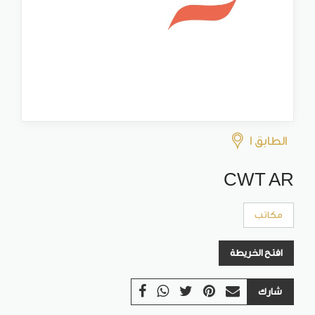
الطابق 1
CWT AR
مكاتب
افتح الخريطة
شارك