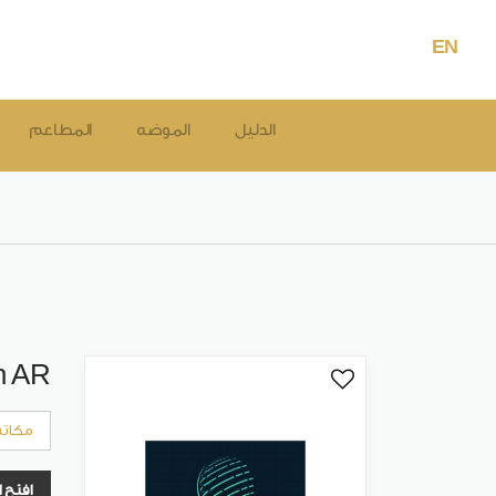
EN
الدليل
الموضه
المطاعم
h AR
مكات
افتح 