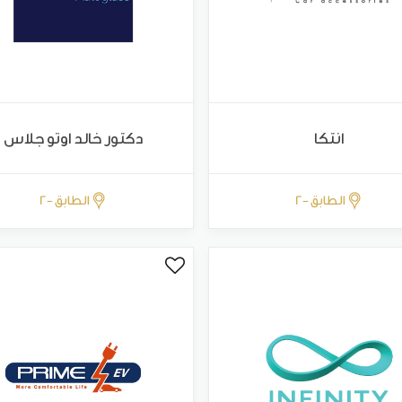
انتكا
دكتور خالد اوتو جلاس
الطابق -2
الطابق -2