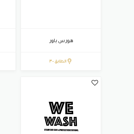
هورس باور
الطابق -3