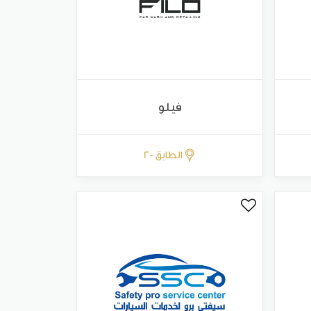
فيلو
الطابق -2