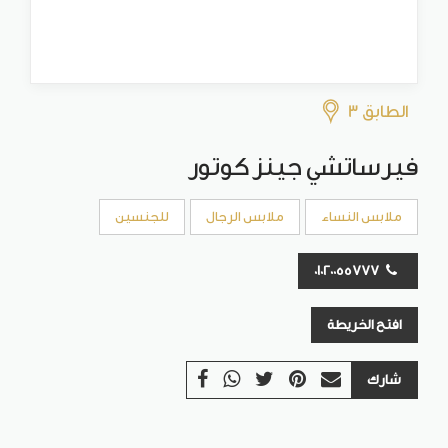
الطابق 3
فيرساتشي جينز كوتور
ملابس النساء
ملابس الرجال
للجنسين
01020055777
افتح الخريطة
شارك