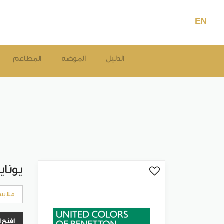
EN
الدليل
الموضه
المطاعم
يوناي
ملابس
افتح 