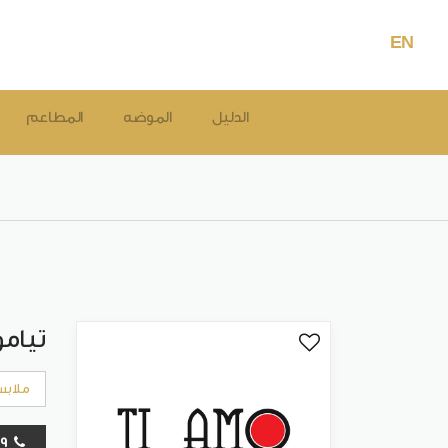
EN
الدليل
الموضه
المطاعم
تيامو
ملابس
24801609