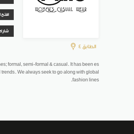
افتح 
شارك
الطابق 4
es; formal, semi-formal & casual. It has been es
ll trends. We always seek to go along with global
fashion lines.