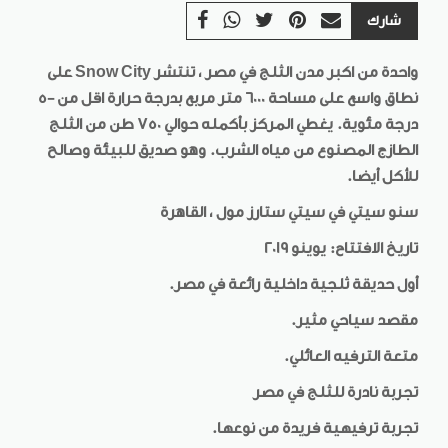
شارك
واحدة من اكبر مدن الثلج في مصر ، تنتشر
Snow City
على
نطاق واسع على مساحة 6000 متر مربع بدرجة حرارة اقل من -5
درجة مئوية. يغطي المركز بأكمله حوالي 750 طن من الثلج
الطازج المصنوع من مياه الشرب. وهو صديق للبيئة وصالح
للأكل أيضا.
سنو سيتي في سيتي ستارز مول ، القاهرة
تاريخ الافتتاح: يوينو 2019
أول حديقة ثلجية داخلية رائعة في مصر.
مقصد سياحي مثير.
متعة الترفيه العائلي.
تجربة نادرة للثلج في مصر
تجربة ترفيهية فريدة من نوعها.