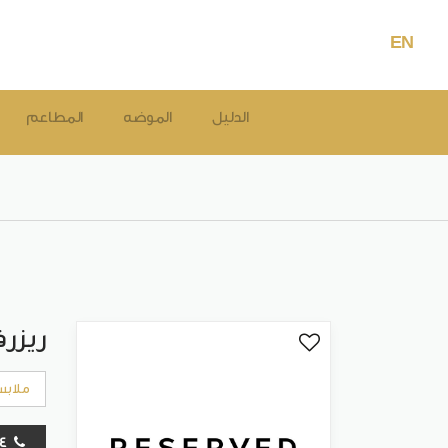
EN
الدليل
الموضه
المطاعم
ريزرف
ملابس
24800694