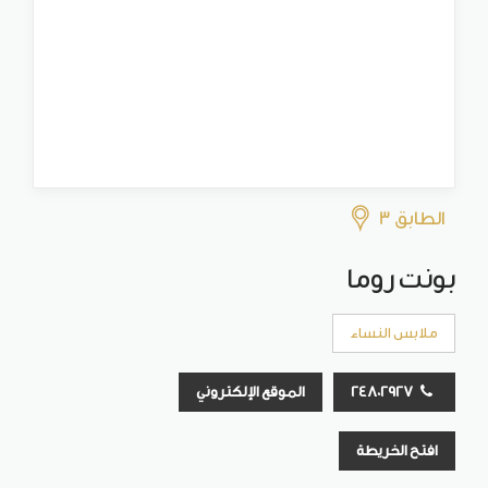
الطابق 3
بونت روما
ملابس النساء
24802927
الموقع الإلكتروني
افتح الخريطة