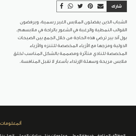
شارك
الشباب الذين يفضلون الملابس الغير رسمية، ويرفضون
القوالب النمطية والرغبة في الشعور بالراحة في ملابسهم.
بول آند بير ترضي هذه الحاجة من خلال الجمع بين الصيحات
الدولية ومزجها مع الأزياء المخصصة للتنزه والأزياء
المخصصة للنادي متأثرة ومصممة بالشكل المناسب لخلق
ملابس مريحة وسهلة الإرتداء بأسعار لا تقبل المنافسة.
ألمعلومات
الوظائف المتاحة
خريطة المول
معلومات عنا
ساعات العمل
اتصل بنا