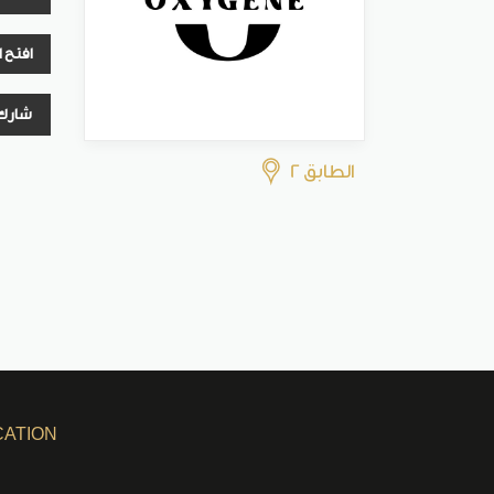
افتح 
شارك
الطابق 2
CATION