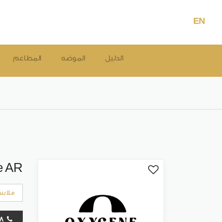
EN
الدليل
الموضه
المطاعم
e AR
ملابس
16478