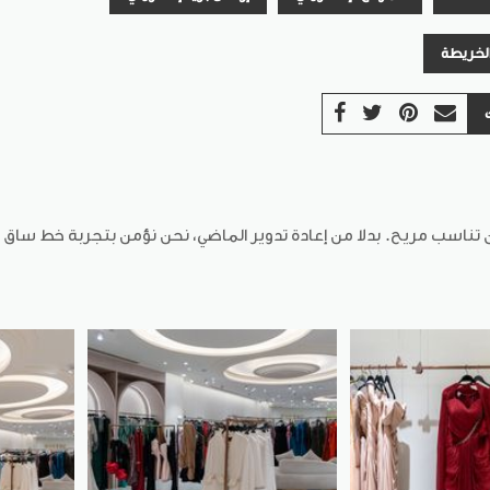
الخريطة
سب مريح. بدلا من إعادة تدوير الماضي، نحن نؤمن بتجربة خط ساق جد