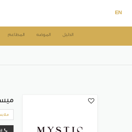
EN
الدليل
الموضه
المطاعم
ميس
ملابس
24802101