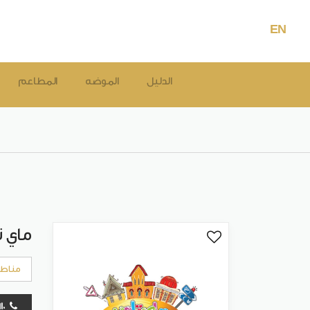
EN
الدليل
الموضه
المطاعم
ماي ت
مناطق
01145211610