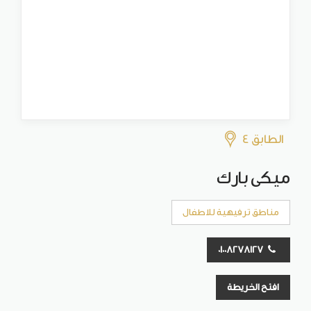
الطابق 4
ميكى بارك
مناطق ترفيهية للاطفال
01008278127
افتح الخريطة