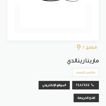
الطابق 2
مارينا رينالدي
ملابس النساء
24802444
الموقع الإلكتروني
افتح الخريطة