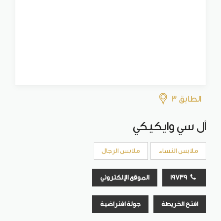
الطابق 3
أل سي وايكيكي
ملابس النساء
ملابس الرجال
19739
الموقع الإلكتروني
افتح الخريطة
جولة افتراضية