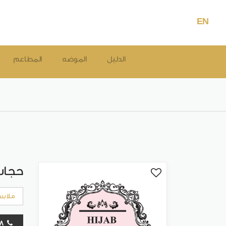
EN
الدليل
الموضه
المطاعم
حجاب
ملابس
16478