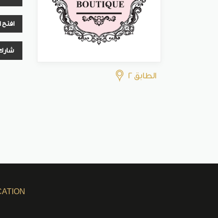
افتح 
شارك
الطابق 2
CATION