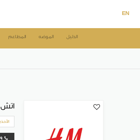
EN
الدليل
الموضه
المطاعم
اتش ا
الأحذي
24803769