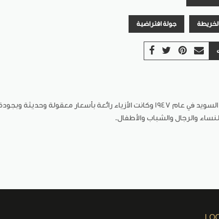
الخريطة
جولة افتراضية
تأسست أتش أند أم هينس وموريتس أب (H & M) في السويد في عام 1947 وكانت الأزياء را
لنساء والرجال والشباب والأطفال.
LO