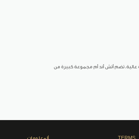
ئعة بأسعار معقولة وحديثة وبجودة عالية.تضم أتش أند أم مجموعة كبيرة من
TERMS
ألمعلومات