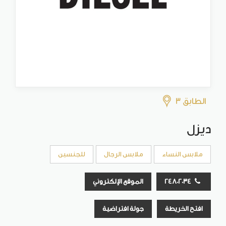
الطابق 3
ديزل
ملابس النساء
ملابس الرجال
للجنسين
24802034
الموقع الإلكتروني
افتح الخريطة
جولة افتراضية