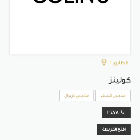
الطابق 2
كولينز
ملابس النساء
ملابس الرجال
16478
افتح الخريطة