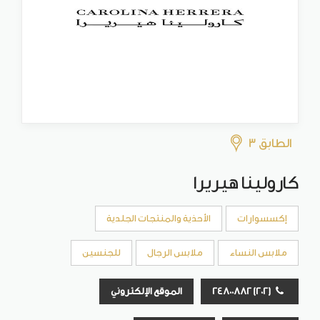
الطابق 3
كارولينا هيريرا
إكسسوارات
الأحذية والمنتجات الجلدية
ملابس النساء
ملابس الرجال
للجنسين
(202) 24800882
الموقع الإلكتروني