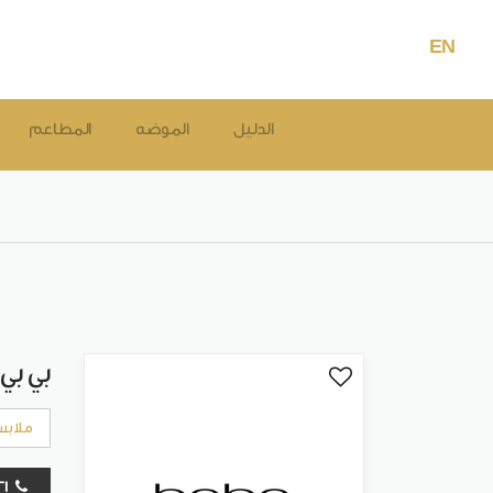
EN
الدليل
الموضه
المطاعم
بي بي
ملابس
01021408321