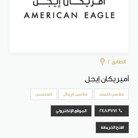
الطابق 2
أميريكان إيجل
ملابس النساء
ملابس الرجال
للجنسين
24803771
الموقع الإلكتروني
افتح الخريطة