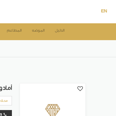
EN
الدليل
الموضه
المطاعم
أمادور
محلات
01550226461