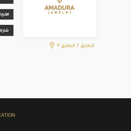
افتح 
شارك
الطابق 2, الطابق 3
CATION