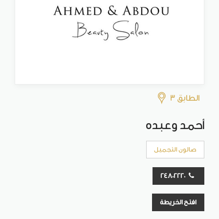
الطابق 3
أحمد وعبده
صالون التجميل
24802220
افتح الخريطة